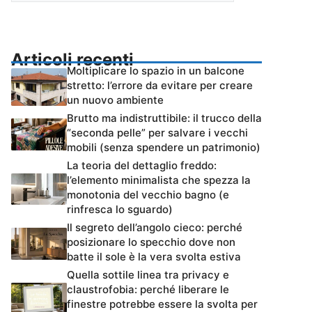
Articoli recenti
Moltiplicare lo spazio in un balcone
stretto: l’errore da evitare per creare
un nuovo ambiente
Brutto ma indistruttibile: il trucco della
“seconda pelle” per salvare i vecchi
mobili (senza spendere un patrimonio)
La teoria del dettaglio freddo:
l’elemento minimalista che spezza la
monotonia del vecchio bagno (e
rinfresca lo sguardo)
Il segreto dell’angolo cieco: perché
posizionare lo specchio dove non
batte il sole è la vera svolta estiva
Quella sottile linea tra privacy e
claustrofobia: perché liberare le
finestre potrebbe essere la svolta per