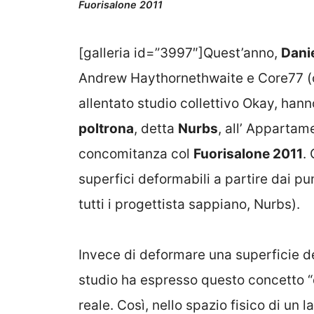
Fuorisalone 2011
[galleria id=”3997″]Quest’anno,
Dani
Andrew Haythornethwaite e Core77 (col
allentato studio collettivo Okay, han
poltrona
, detta
Nurbs
, all’ Appartam
concomitanza col
Fuorisalone 2011
.
superfici deformabili a partire dai p
tutti i progettista sappiano, Nurbs).
Invece di deformare una superficie d
studio ha espresso questo concetto 
reale. Così, nello spazio fisico di un 