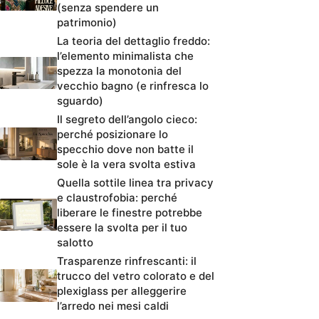
(senza spendere un
patrimonio)
La teoria del dettaglio freddo:
l’elemento minimalista che
spezza la monotonia del
vecchio bagno (e rinfresca lo
sguardo)
Il segreto dell’angolo cieco:
perché posizionare lo
specchio dove non batte il
sole è la vera svolta estiva
Quella sottile linea tra privacy
e claustrofobia: perché
liberare le finestre potrebbe
essere la svolta per il tuo
salotto
Trasparenze rinfrescanti: il
trucco del vetro colorato e del
plexiglass per alleggerire
l’arredo nei mesi caldi