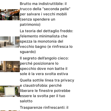
Brutto ma indistruttibile: il
trucco della “seconda pelle”
per salvare i vecchi mobili
(senza spendere un
patrimonio)
La teoria del dettaglio freddo:
l’elemento minimalista che
spezza la monotonia del
vecchio bagno (e rinfresca lo
sguardo)
Il segreto dell’angolo cieco:
perché posizionare lo
specchio dove non batte il
sole è la vera svolta estiva
Quella sottile linea tra privacy
e claustrofobia: perché
liberare le finestre potrebbe
essere la svolta per il tuo
salotto
Trasparenze rinfrescanti: il