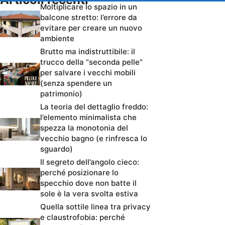
Moltiplicare lo spazio in un
balcone stretto: l’errore da
evitare per creare un nuovo
ambiente
Brutto ma indistruttibile: il
trucco della “seconda pelle”
per salvare i vecchi mobili
(senza spendere un
patrimonio)
La teoria del dettaglio freddo:
l’elemento minimalista che
spezza la monotonia del
vecchio bagno (e rinfresca lo
sguardo)
Il segreto dell’angolo cieco:
perché posizionare lo
specchio dove non batte il
sole è la vera svolta estiva
Quella sottile linea tra privacy
e claustrofobia: perché