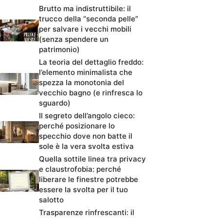
Brutto ma indistruttibile: il
trucco della “seconda pelle”
per salvare i vecchi mobili
(senza spendere un
patrimonio)
La teoria del dettaglio freddo:
l’elemento minimalista che
spezza la monotonia del
vecchio bagno (e rinfresca lo
sguardo)
Il segreto dell’angolo cieco:
perché posizionare lo
specchio dove non batte il
sole è la vera svolta estiva
Quella sottile linea tra privacy
e claustrofobia: perché
liberare le finestre potrebbe
essere la svolta per il tuo
salotto
Trasparenze rinfrescanti: il