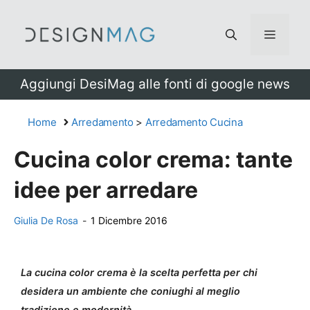
Vai
al
Menu
contenuto
Aggiungi DesiMag alle fonti di google news
Home
Arredamento
>
Arredamento Cucina
Cucina color crema: tante
idee per arredare
Giulia De Rosa
-
1 Dicembre 2016
La cucina color crema è la scelta perfetta per chi
desidera un ambiente che coniughi al meglio
tradizione e modernità.