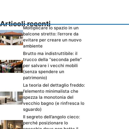
Articoli recenti
Moltiplicare lo spazio in un
balcone stretto: l’errore da
evitare per creare un nuovo
ambiente
Brutto ma indistruttibile: il
trucco della “seconda pelle”
per salvare i vecchi mobili
(senza spendere un
patrimonio)
La teoria del dettaglio freddo:
l’elemento minimalista che
spezza la monotonia del
vecchio bagno (e rinfresca lo
sguardo)
Il segreto dell’angolo cieco:
perché posizionare lo
specchio dove non batte il