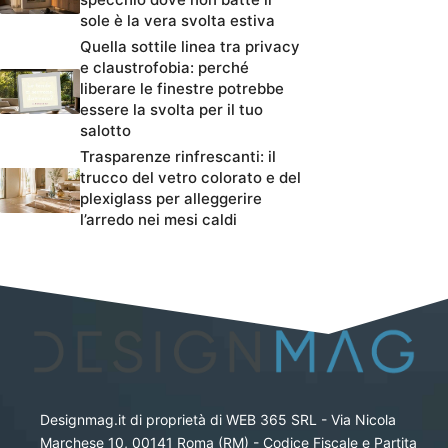
sole è la vera svolta estiva
Quella sottile linea tra privacy
e claustrofobia: perché
liberare le finestre potrebbe
essere la svolta per il tuo
salotto
Trasparenze rinfrescanti: il
trucco del vetro colorato e del
plexiglass per alleggerire
l’arredo nei mesi caldi
Designmag.it di proprietà di WEB 365 SRL - Via Nicola
Marchese 10, 00141 Roma (RM) - Codice Fiscale e Partita