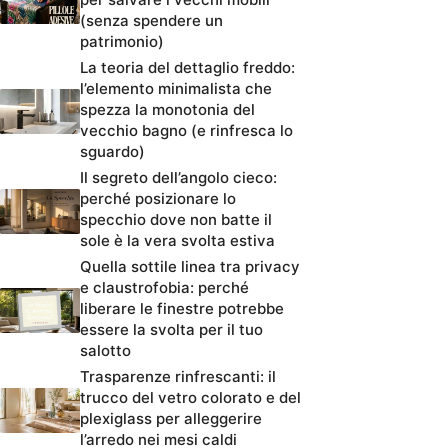
(senza spendere un
patrimonio)
La teoria del dettaglio freddo:
l’elemento minimalista che
spezza la monotonia del
vecchio bagno (e rinfresca lo
sguardo)
Il segreto dell’angolo cieco:
perché posizionare lo
specchio dove non batte il
sole è la vera svolta estiva
Quella sottile linea tra privacy
e claustrofobia: perché
liberare le finestre potrebbe
essere la svolta per il tuo
salotto
Trasparenze rinfrescanti: il
trucco del vetro colorato e del
plexiglass per alleggerire
l’arredo nei mesi caldi