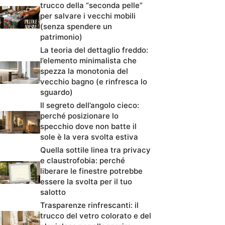
trucco della “seconda pelle”
per salvare i vecchi mobili
(senza spendere un
patrimonio)
La teoria del dettaglio freddo:
l’elemento minimalista che
spezza la monotonia del
vecchio bagno (e rinfresca lo
sguardo)
Il segreto dell’angolo cieco:
perché posizionare lo
specchio dove non batte il
sole è la vera svolta estiva
Quella sottile linea tra privacy
e claustrofobia: perché
liberare le finestre potrebbe
essere la svolta per il tuo
salotto
Trasparenze rinfrescanti: il
trucco del vetro colorato e del