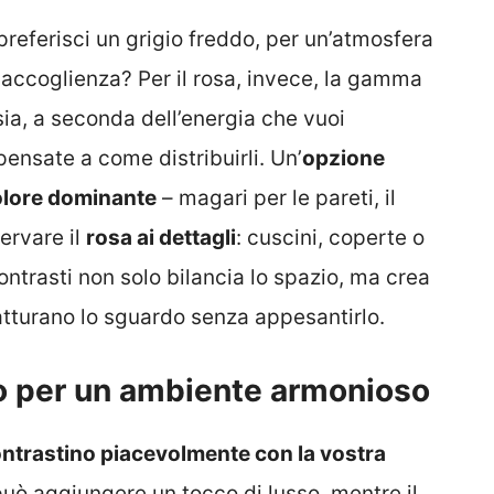
 preferisci un grigio freddo, per un’atmosfera
i accoglienza? Per il rosa, invece, la gamma
sia, a seconda dell’energia che vuoi
 pensate a come distribuirli. Un’
opzione
colore dominante
– magari per le pareti, il
servare il
rosa ai dettagli
: cuscini, coperte o
ontrasti non solo bilancia lo spazio, ma crea
atturano lo sguardo senza appesantirlo.
o per un ambiente armonioso
ontrastino piacevolmente con la vostra
può aggiungere un tocco di lusso, mentre il