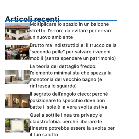
Articoli recenti
Moltiplicare lo spazio in un balcone
stretto: l’errore da evitare per creare
un nuovo ambiente
Brutto ma indistruttibile: il trucco della
“seconda pelle” per salvare i vecchi
mobili (senza spendere un patrimonio)
La teoria del dettaglio freddo:
l’elemento minimalista che spezza la
monotonia del vecchio bagno (e
rinfresca lo sguardo)
Il segreto dell’angolo cieco: perché
posizionare lo specchio dove non
batte il sole è la vera svolta estiva
Quella sottile linea tra privacy e
claustrofobia: perché liberare le
finestre potrebbe essere la svolta per
il tuo salotto