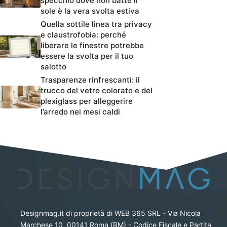
specchio dove non batte il
sole è la vera svolta estiva
Quella sottile linea tra privacy
e claustrofobia: perché
liberare le finestre potrebbe
essere la svolta per il tuo
salotto
Trasparenze rinfrescanti: il
trucco del vetro colorato e del
plexiglass per alleggerire
l’arredo nei mesi caldi
Designmag.it di proprietà di WEB 365 SRL - Via Nicola
Marchese 10, 00141 Roma (RM) - Codice Fiscale e Partita