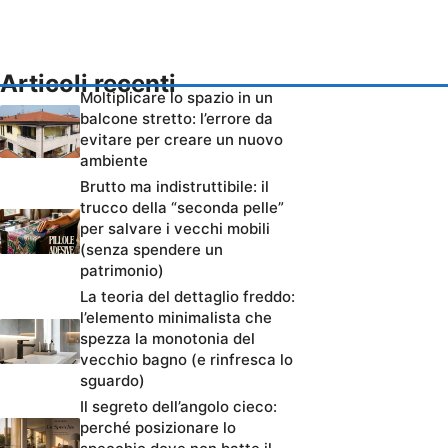
Articoli recenti
Moltiplicare lo spazio in un
balcone stretto: l’errore da
evitare per creare un nuovo
ambiente
Brutto ma indistruttibile: il
trucco della “seconda pelle”
per salvare i vecchi mobili
(senza spendere un
patrimonio)
La teoria del dettaglio freddo:
l’elemento minimalista che
spezza la monotonia del
vecchio bagno (e rinfresca lo
sguardo)
Il segreto dell’angolo cieco:
perché posizionare lo