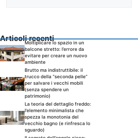
Articoli recenti
Moltiplicare lo spazio in un
balcone stretto: l’errore da
evitare per creare un nuovo
ambiente
Brutto ma indistruttibile: il
trucco della “seconda pelle”
per salvare i vecchi mobili
(senza spendere un
patrimonio)
La teoria del dettaglio freddo:
l’elemento minimalista che
spezza la monotonia del
vecchio bagno (e rinfresca lo
sguardo)
Il segreto dell’angolo cieco: