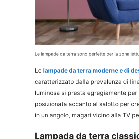
Le lampade da terra sono perfette per la zona lett
Le
lampade da terra moderne e di de
caratterizzato dalla prevalenza di li
luminosa si presta egregiamente per 
posizionata accanto al salotto per c
in un angolo, magari vicino alla TV p
Lampada da terra classi