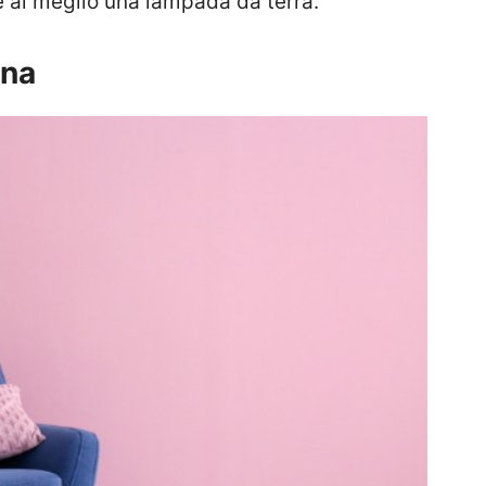
 al meglio una lampada da terra.
rna