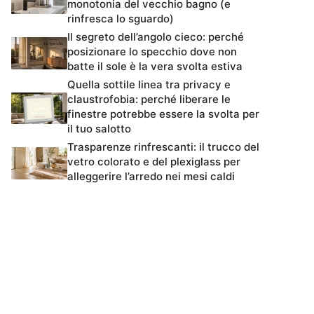
monotonia del vecchio bagno (e
rinfresca lo sguardo)
Il segreto dell’angolo cieco: perché
posizionare lo specchio dove non
batte il sole è la vera svolta estiva
Quella sottile linea tra privacy e
claustrofobia: perché liberare le
finestre potrebbe essere la svolta per
il tuo salotto
Trasparenze rinfrescanti: il trucco del
vetro colorato e del plexiglass per
alleggerire l’arredo nei mesi caldi