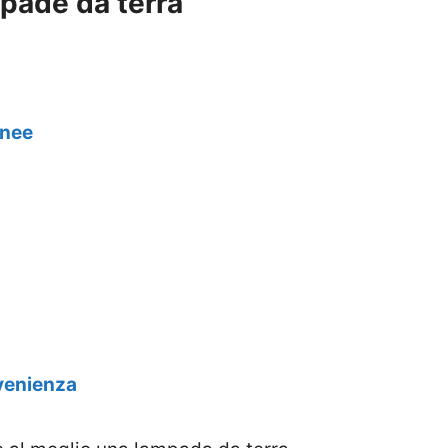
mpade da terra
anee
n
venienza