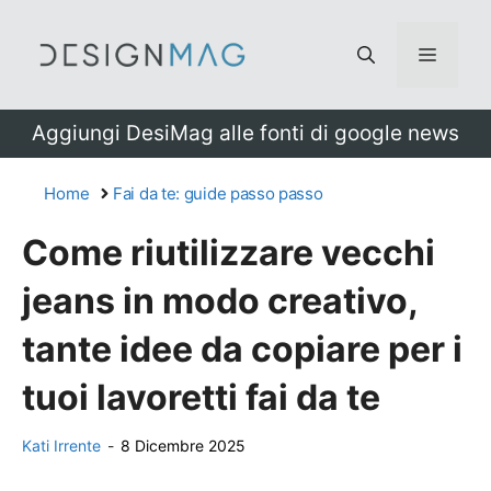
Vai
al
Menu
contenuto
Aggiungi DesiMag alle fonti di google news
Home
Fai da te: guide passo passo
Come riutilizzare vecchi
jeans in modo creativo,
tante idee da copiare per i
tuoi lavoretti fai da te
Kati Irrente
-
8 Dicembre 2025