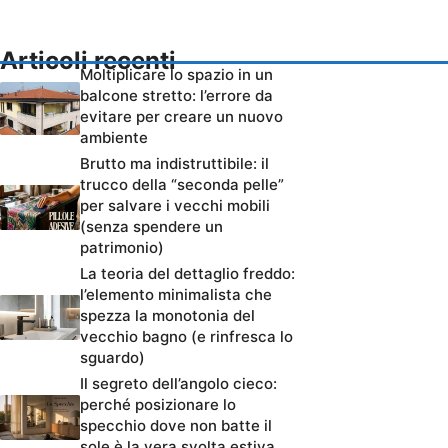
Articoli recenti
Moltiplicare lo spazio in un
balcone stretto: l’errore da
evitare per creare un nuovo
ambiente
Brutto ma indistruttibile: il
trucco della “seconda pelle”
per salvare i vecchi mobili
(senza spendere un
patrimonio)
La teoria del dettaglio freddo:
l’elemento minimalista che
spezza la monotonia del
vecchio bagno (e rinfresca lo
sguardo)
Il segreto dell’angolo cieco:
perché posizionare lo
specchio dove non batte il
sole è la vera svolta estiva