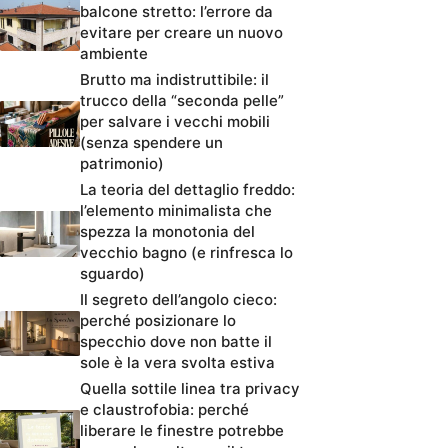
balcone stretto: l’errore da
evitare per creare un nuovo
ambiente
Brutto ma indistruttibile: il
trucco della “seconda pelle”
per salvare i vecchi mobili
(senza spendere un
patrimonio)
La teoria del dettaglio freddo:
l’elemento minimalista che
spezza la monotonia del
vecchio bagno (e rinfresca lo
sguardo)
Il segreto dell’angolo cieco:
perché posizionare lo
specchio dove non batte il
sole è la vera svolta estiva
Quella sottile linea tra privacy
e claustrofobia: perché
liberare le finestre potrebbe