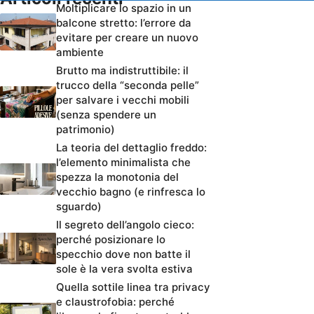
Moltiplicare lo spazio in un
balcone stretto: l’errore da
evitare per creare un nuovo
ambiente
Brutto ma indistruttibile: il
trucco della “seconda pelle”
per salvare i vecchi mobili
(senza spendere un
patrimonio)
La teoria del dettaglio freddo:
l’elemento minimalista che
spezza la monotonia del
vecchio bagno (e rinfresca lo
sguardo)
Il segreto dell’angolo cieco:
perché posizionare lo
specchio dove non batte il
sole è la vera svolta estiva
Quella sottile linea tra privacy
e claustrofobia: perché