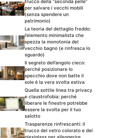
trucco della “seconda pelle”
per salvare i vecchi mobili
(senza spendere un
patrimonio)
La teoria del dettaglio freddo:
l’elemento minimalista che
spezza la monotonia del
vecchio bagno (e rinfresca lo
sguardo)
Il segreto dell’angolo cieco:
perché posizionare lo
specchio dove non batte il
sole è la vera svolta estiva
Quella sottile linea tra privacy
e claustrofobia: perché
liberare le finestre potrebbe
essere la svolta per il tuo
salotto
Trasparenze rinfrescanti: il
trucco del vetro colorato e del
plexiglass per alleggerire