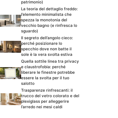
patrimonio)
La teoria del dettaglio freddo:
l’elemento minimalista che
spezza la monotonia del
vecchio bagno (e rinfresca lo
sguardo)
Il segreto dell’angolo cieco:
perché posizionare lo
specchio dove non batte il
sole è la vera svolta estiva
Quella sottile linea tra privacy
e claustrofobia: perché
liberare le finestre potrebbe
essere la svolta per il tuo
salotto
Trasparenze rinfrescanti: il
trucco del vetro colorato e del
plexiglass per alleggerire
l’arredo nei mesi caldi