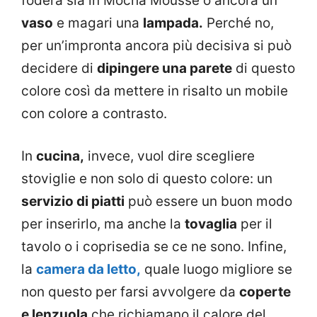
fodera sia in Mocha Mousse o ancora un
vaso
e magari una
lampada.
Perché no,
per un’impronta ancora più decisiva si può
decidere di
dipingere una parete
di questo
colore così da mettere in risalto un mobile
con colore a contrasto.
In
cucina,
invece, vuol dire scegliere
stoviglie e non solo di questo colore: un
servizio di piatti
può essere un buon modo
per inserirlo, ma anche la
tovaglia
per il
tavolo o i coprisedia se ce ne sono. Infine,
la
camera da letto,
quale luogo migliore se
non questo per farsi avvolgere da
coperte
e lenzuola
che richiamano il calore del