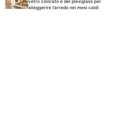
vetro colorato e del plexiglass per
alleggerire l’arredo nei mesi caldi