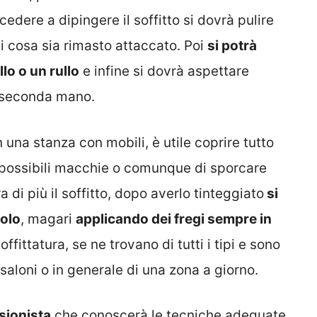
ocedere a dipingere il soffitto si dovrà pulire
si cosa sia rimasto attaccato. Poi
si potrà
lo o un rullo
e infine si dovrà aspettare
a seconda mano.
in una stanza con mobili, è utile coprire tutto
 possibili macchie o comunque di sporcare
a di più il soffitto, dopo averlo tinteggiato
si
dolo
, magari
applicando dei fregi sempre in
ffittatura, se ne trovano di tutti i tipi e sono
i saloni o in generale di una zona a giorno.
ssionista
che conoscerà le tecniche adeguate