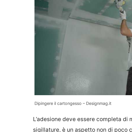
Dipingere il cartongesso – Designmag.it
L’adesione deve essere completa di m
sigillature, è un aspetto non di poco c