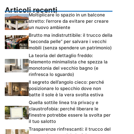
Articoli recenti
Moltiplicare lo spazio in un balcone
stretto: l’errore da evitare per creare
un nuovo ambiente
Brutto ma indistruttibile: il trucco della
“seconda pelle” per salvare i vecchi
mobili (senza spendere un patrimonio)
La teoria del dettaglio freddo:
l’elemento minimalista che spezza la
monotonia del vecchio bagno (e
rinfresca lo sguardo)
Il segreto dell’angolo cieco: perché
posizionare lo specchio dove non
batte il sole è la vera svolta estiva
Quella sottile linea tra privacy e
claustrofobia: perché liberare le
finestre potrebbe essere la svolta per
il tuo salotto
Trasparenze rinfrescanti: il trucco del