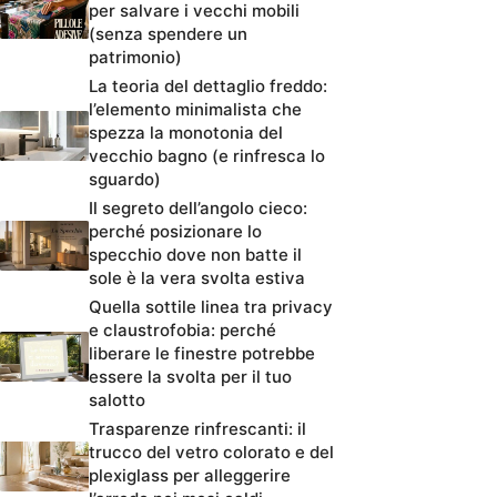
per salvare i vecchi mobili
(senza spendere un
patrimonio)
La teoria del dettaglio freddo:
l’elemento minimalista che
spezza la monotonia del
vecchio bagno (e rinfresca lo
sguardo)
Il segreto dell’angolo cieco:
perché posizionare lo
specchio dove non batte il
sole è la vera svolta estiva
Quella sottile linea tra privacy
e claustrofobia: perché
liberare le finestre potrebbe
essere la svolta per il tuo
salotto
Trasparenze rinfrescanti: il
trucco del vetro colorato e del
plexiglass per alleggerire