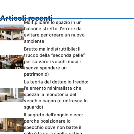
Articoli recenti
Moltiplicare lo spazio in un
balcone stretto: l’errore da
evitare per creare un nuovo
ambiente
Brutto ma indistruttibile: il
trucco della “seconda pelle”
per salvare i vecchi mobili
(senza spendere un
patrimonio)
La teoria del dettaglio freddo:
l’elemento minimalista che
spezza la monotonia del
vecchio bagno (e rinfresca lo
sguardo)
Il segreto dell’angolo cieco:
perché posizionare lo
specchio dove non batte il
sole è la vera svolta estiva