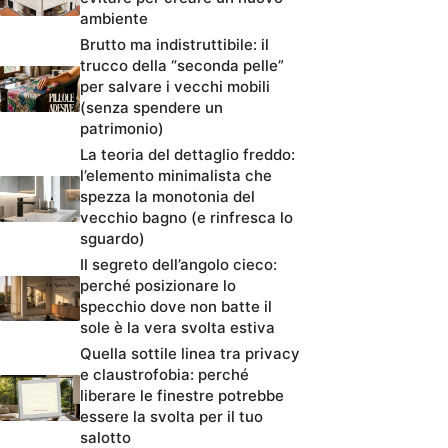
ambiente
Brutto ma indistruttibile: il
trucco della “seconda pelle”
per salvare i vecchi mobili
(senza spendere un
patrimonio)
La teoria del dettaglio freddo:
l’elemento minimalista che
spezza la monotonia del
vecchio bagno (e rinfresca lo
sguardo)
Il segreto dell’angolo cieco:
perché posizionare lo
specchio dove non batte il
sole è la vera svolta estiva
Quella sottile linea tra privacy
e claustrofobia: perché
liberare le finestre potrebbe
essere la svolta per il tuo
salotto