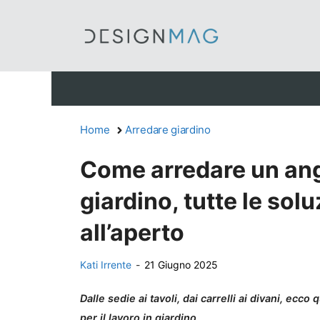
Vai
al
contenuto
Home
Arredare giardino
Come arredare un ang
giardino, tutte le solu
all’aperto
Kati Irrente
-
21 Giugno 2025
Dalle sedie ai tavoli, dai carrelli ai divani, ecc
per il lavoro in giardino