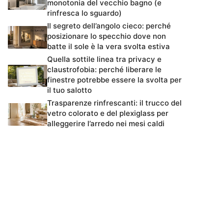
monotonia del vecchio bagno (e
rinfresca lo sguardo)
Il segreto dell’angolo cieco: perché
posizionare lo specchio dove non
batte il sole è la vera svolta estiva
Quella sottile linea tra privacy e
claustrofobia: perché liberare le
finestre potrebbe essere la svolta per
il tuo salotto
Trasparenze rinfrescanti: il trucco del
vetro colorato e del plexiglass per
alleggerire l’arredo nei mesi caldi