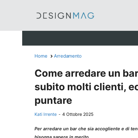
Vai
al
contenuto
Home
Arredamento
Come arredare un bar 
subito molti clienti,
puntare
Kati Irrente
-
4 Ottobre 2025
Per arredare un bar che sia accogliente e di te
bisogna sapere in merito.