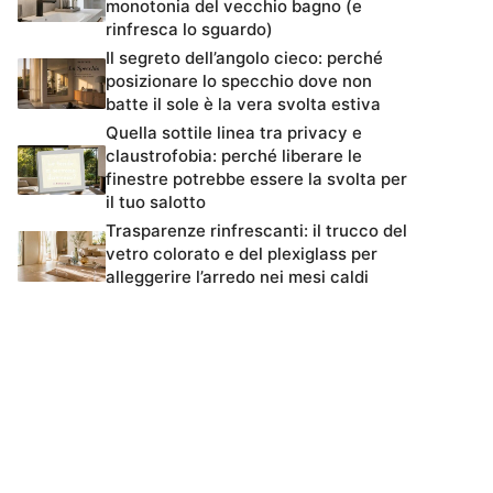
monotonia del vecchio bagno (e
rinfresca lo sguardo)
Il segreto dell’angolo cieco: perché
posizionare lo specchio dove non
batte il sole è la vera svolta estiva
Quella sottile linea tra privacy e
claustrofobia: perché liberare le
finestre potrebbe essere la svolta per
il tuo salotto
Trasparenze rinfrescanti: il trucco del
vetro colorato e del plexiglass per
alleggerire l’arredo nei mesi caldi