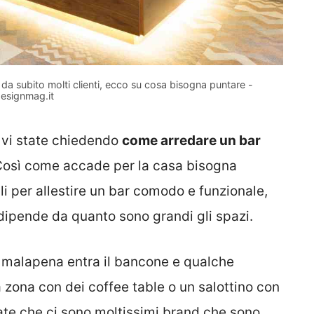
da subito molti clienti, ecco su cosa bisogna puntare -
esignmag.it
a vi state chiedendo
come arredare un bar
Così come accade per la casa bisogna
li per allestire un bar comodo e funzionale,
ipende da quanto sono grandi gli spazi.
e a malapena entra il bancone e qualche
 zona con dei coffee table o un salottino con
te che ci sono moltissimi brand che sono