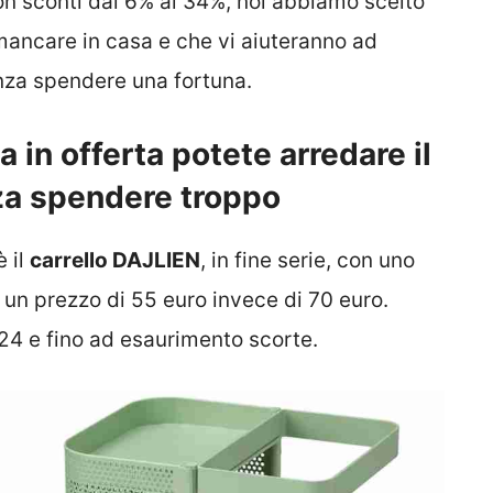
, con sconti dal 6% al 34%, noi abbiamo scelto
ancare in casa e che vi aiuteranno ad
enza spendere una fortuna.
 in offerta potete arredare il
za spendere troppo
è il
carrello DAJLIEN
, in fine serie, con uno
 un prezzo di 55 euro invece di 70 euro.
024 e fino ad esaurimento scorte.