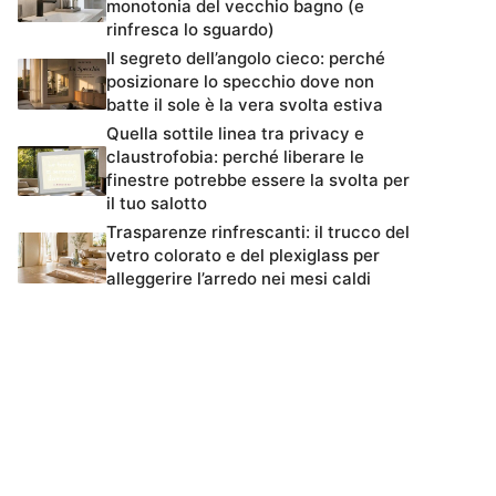
monotonia del vecchio bagno (e
rinfresca lo sguardo)
Il segreto dell’angolo cieco: perché
posizionare lo specchio dove non
batte il sole è la vera svolta estiva
Quella sottile linea tra privacy e
claustrofobia: perché liberare le
finestre potrebbe essere la svolta per
il tuo salotto
Trasparenze rinfrescanti: il trucco del
vetro colorato e del plexiglass per
alleggerire l’arredo nei mesi caldi