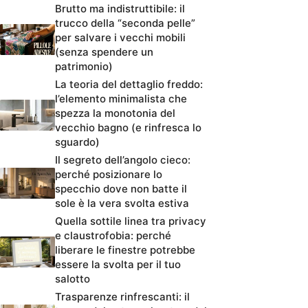
Brutto ma indistruttibile: il
trucco della “seconda pelle”
per salvare i vecchi mobili
(senza spendere un
patrimonio)
La teoria del dettaglio freddo:
l’elemento minimalista che
spezza la monotonia del
vecchio bagno (e rinfresca lo
sguardo)
Il segreto dell’angolo cieco:
perché posizionare lo
specchio dove non batte il
sole è la vera svolta estiva
Quella sottile linea tra privacy
e claustrofobia: perché
liberare le finestre potrebbe
essere la svolta per il tuo
salotto
Trasparenze rinfrescanti: il