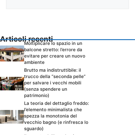
Articoli recenti
Moltiplicare lo spazio in un
balcone stretto: l’errore da
evitare per creare un nuovo
ambiente
Brutto ma indistruttibile: il
trucco della “seconda pelle”
per salvare i vecchi mobili
(senza spendere un
patrimonio)
La teoria del dettaglio freddo:
l’elemento minimalista che
spezza la monotonia del
vecchio bagno (e rinfresca lo
sguardo)