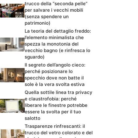
trucco della “seconda pelle”
per salvare i vecchi mobili
(senza spendere un
patrimonio)
La teoria del dettaglio freddo:
l’elemento minimalista che
spezza la monotonia del
vecchio bagno (e rinfresca lo
sguardo)
Il segreto dell’angolo cieco:
perché posizionare lo
specchio dove non batte il
sole è la vera svolta estiva
Quella sottile linea tra privacy
e claustrofobia: perché
liberare le finestre potrebbe
essere la svolta per il tuo
salotto
Trasparenze rinfrescanti: il
trucco del vetro colorato e del