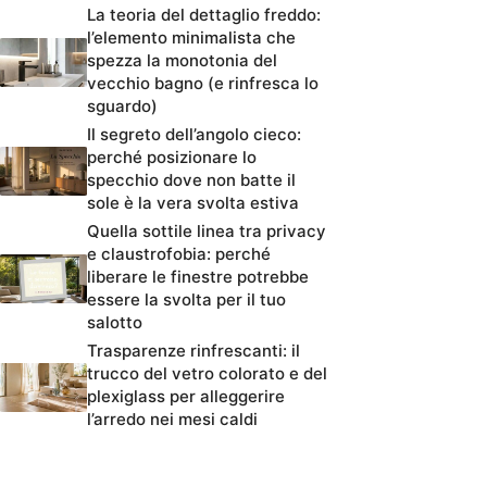
La teoria del dettaglio freddo:
l’elemento minimalista che
spezza la monotonia del
vecchio bagno (e rinfresca lo
sguardo)
Il segreto dell’angolo cieco:
perché posizionare lo
specchio dove non batte il
sole è la vera svolta estiva
Quella sottile linea tra privacy
e claustrofobia: perché
liberare le finestre potrebbe
essere la svolta per il tuo
salotto
Trasparenze rinfrescanti: il
trucco del vetro colorato e del
plexiglass per alleggerire
l’arredo nei mesi caldi