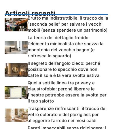
Articoli recenti
Brutto ma indistruttibile: il trucco della
“seconda pelle” per salvare i vecchi
mobili (senza spendere un patrimonio)
La teoria del dettaglio freddo:
l’elemento minimalista che spezza la
monotonia del vecchio bagno (e
rinfresca lo sguardo)
Il segreto dell’angolo cieco: perché
posizionare lo specchio dove non
batte il sole è la vera svolta estiva
Quella sottile linea tra privacy e
claustrofobia: perché liberare le
finestre potrebbe essere la svolta per
il tuo salotto
Trasparenze rinfrescanti: il trucco del
vetro colorato e del plexiglass per
alleggerire l’arredo nei mesi caldi
Pareti impeccabili senza ridipingere: i