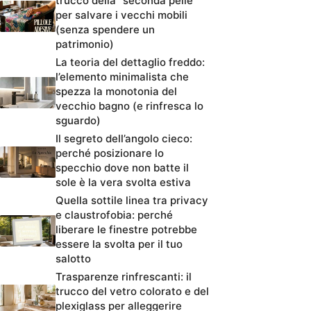
trucco della “seconda pelle”
per salvare i vecchi mobili
(senza spendere un
patrimonio)
La teoria del dettaglio freddo:
l’elemento minimalista che
spezza la monotonia del
vecchio bagno (e rinfresca lo
sguardo)
Il segreto dell’angolo cieco:
perché posizionare lo
specchio dove non batte il
sole è la vera svolta estiva
Quella sottile linea tra privacy
e claustrofobia: perché
liberare le finestre potrebbe
essere la svolta per il tuo
salotto
Trasparenze rinfrescanti: il
trucco del vetro colorato e del
plexiglass per alleggerire