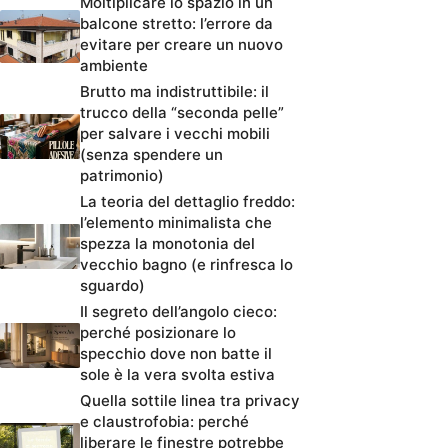
Moltiplicare lo spazio in un
balcone stretto: l’errore da
evitare per creare un nuovo
ambiente
Brutto ma indistruttibile: il
trucco della “seconda pelle”
per salvare i vecchi mobili
(senza spendere un
patrimonio)
La teoria del dettaglio freddo:
l’elemento minimalista che
spezza la monotonia del
vecchio bagno (e rinfresca lo
sguardo)
Il segreto dell’angolo cieco:
perché posizionare lo
specchio dove non batte il
sole è la vera svolta estiva
Quella sottile linea tra privacy
e claustrofobia: perché
liberare le finestre potrebbe