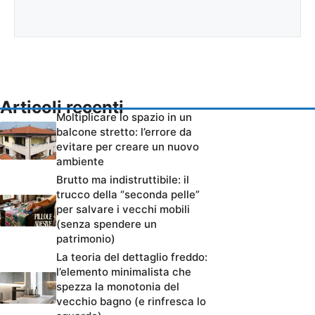
Articoli recenti
Moltiplicare lo spazio in un
balcone stretto: l’errore da
evitare per creare un nuovo
ambiente
Brutto ma indistruttibile: il
trucco della “seconda pelle”
per salvare i vecchi mobili
(senza spendere un
patrimonio)
La teoria del dettaglio freddo:
l’elemento minimalista che
spezza la monotonia del
vecchio bagno (e rinfresca lo