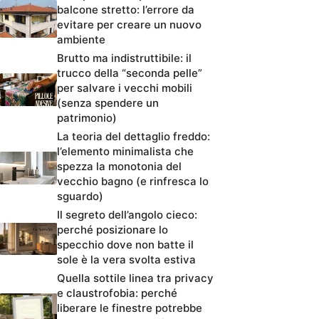
balcone stretto: l’errore da
evitare per creare un nuovo
ambiente
Brutto ma indistruttibile: il
trucco della “seconda pelle”
per salvare i vecchi mobili
(senza spendere un
patrimonio)
La teoria del dettaglio freddo:
l’elemento minimalista che
spezza la monotonia del
vecchio bagno (e rinfresca lo
sguardo)
Il segreto dell’angolo cieco:
perché posizionare lo
specchio dove non batte il
sole è la vera svolta estiva
Quella sottile linea tra privacy
e claustrofobia: perché
liberare le finestre potrebbe