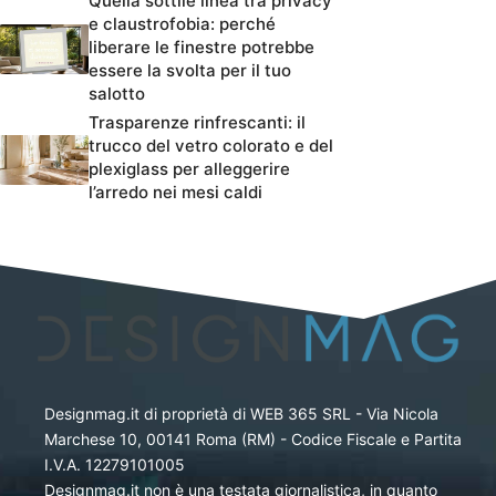
Quella sottile linea tra privacy
e claustrofobia: perché
liberare le finestre potrebbe
essere la svolta per il tuo
salotto
Trasparenze rinfrescanti: il
trucco del vetro colorato e del
plexiglass per alleggerire
l’arredo nei mesi caldi
Designmag.it di proprietà di WEB 365 SRL - Via Nicola
Marchese 10, 00141 Roma (RM) - Codice Fiscale e Partita
I.V.A. 12279101005
Designmag.it non è una testata giornalistica, in quanto