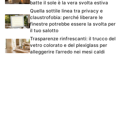
batte il sole è la vera svolta estiva
Quella sottile linea tra privacy e
claustrofobia: perché liberare le
finestre potrebbe essere la svolta per
il tuo salotto
Trasparenze rinfrescanti: il trucco del
vetro colorato e del plexiglass per
alleggerire l’arredo nei mesi caldi