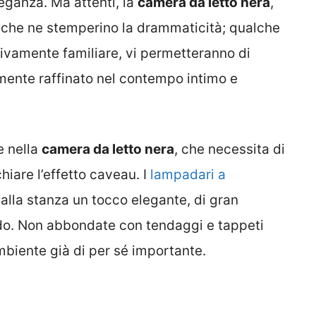
eganza. Ma attenti, la
camera da letto nera
,
i che ne stemperino la drammaticità; qualche
sivamente familiare, vi permetteranno di
mente raffinato nel contempo intimo e
e nella
camera da letto nera
, che necessita di
hiare l’effetto caveau. I
lampadari a
alla stanza un tocco elegante, di gran
rredo. Non abbondate con tendaggi e tappeti
mbiente già di per sé importante.