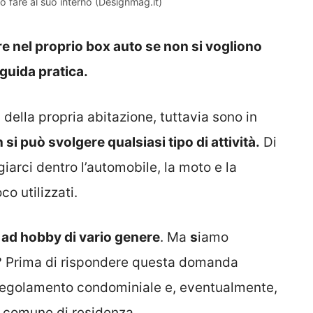
ò fare al suo interno (Designmag.it)
 nel proprio box auto se non si vogliono
guida pratica.
 della propria abitazione, tuttavia sono in
si può svolgere qualsiasi tipo di attività.
Di
iarci dentro l’automobile, la moto e la
co utilizzati.
a ad hobby di vario genere
. Ma
s
iamo
o? Prima di rispondere questa domanda
 regolamento condominiale e, eventualmente,
l comune di residenza.