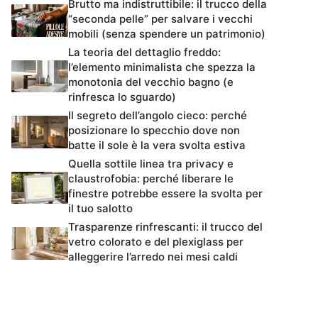
Brutto ma indistruttibile: il trucco della
“seconda pelle” per salvare i vecchi
mobili (senza spendere un patrimonio)
La teoria del dettaglio freddo:
l’elemento minimalista che spezza la
monotonia del vecchio bagno (e
rinfresca lo sguardo)
Il segreto dell’angolo cieco: perché
posizionare lo specchio dove non
batte il sole è la vera svolta estiva
Quella sottile linea tra privacy e
claustrofobia: perché liberare le
finestre potrebbe essere la svolta per
il tuo salotto
Trasparenze rinfrescanti: il trucco del
vetro colorato e del plexiglass per
alleggerire l’arredo nei mesi caldi