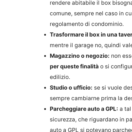
rendere abitabile il box bisogn
comune, sempre nel caso in cui
regolamento di condominio.
Trasformare il box in una tave
mentre il garage no, quindi val
Magazzino o negozio:
non esse
per queste finalità
o si configu
edilizio.
Studio o ufficio:
se si vuole des
sempre cambiarne prima la des
Parcheggiare auto a GPL:
a tal
sicurezza, che riguardano in par
auto a GPL si potevano parchegg