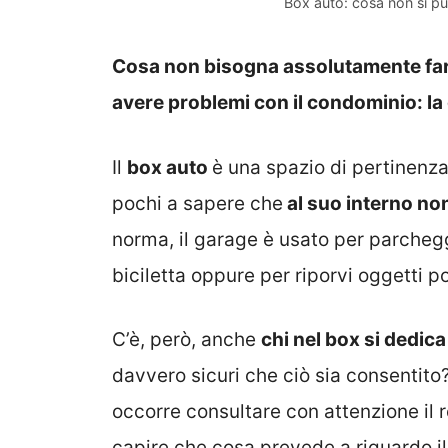
Box auto: cosa non si pu
Cosa non bisogna assolutamente fare
avere problemi con il condominio: la 
Il
box auto
è una spazio di pertinenza
pochi a sapere che
al suo interno non 
norma, il garage è usato per parchegg
biciletta oppure per riporvi oggetti po
C’è, però, anche
chi nel box si dedic
davvero sicuri che ciò sia consentit
occorre consultare con attenzione il
capire che cosa prevede a riguardo i