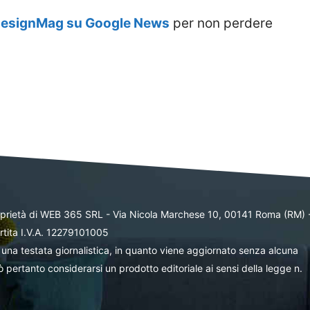
DesignMag su Google News
per non perdere
oprietà di WEB 365 SRL - Via Nicola Marchese 10, 00141 Roma (RM) 
rtita I.V.A. 12279101005
una testata giornalistica, in quanto viene aggiornato senza alcuna
 pertanto considerarsi un prodotto editoriale ai sensi della legge n.