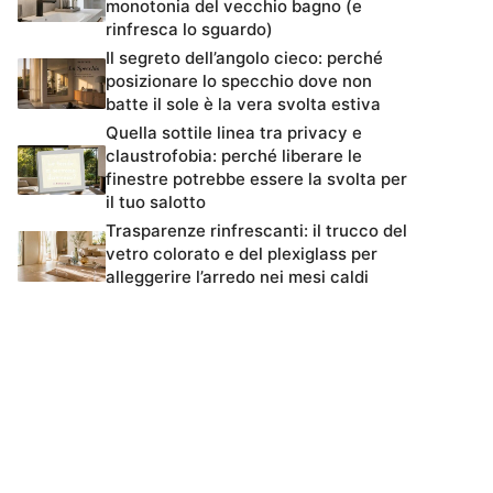
monotonia del vecchio bagno (e
rinfresca lo sguardo)
Il segreto dell’angolo cieco: perché
posizionare lo specchio dove non
batte il sole è la vera svolta estiva
Quella sottile linea tra privacy e
claustrofobia: perché liberare le
finestre potrebbe essere la svolta per
il tuo salotto
Trasparenze rinfrescanti: il trucco del
vetro colorato e del plexiglass per
alleggerire l’arredo nei mesi caldi