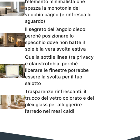
l’elemento minimalista che
spezza la monotonia del
vecchio bagno (e rinfresca lo
sguardo)
Il segreto dell’angolo cieco:
perché posizionare lo
specchio dove non batte il
sole è la vera svolta estiva
Quella sottile linea tra privacy
e claustrofobia: perché
liberare le finestre potrebbe
essere la svolta per il tuo
salotto
Trasparenze rinfrescanti: il
trucco del vetro colorato e del
plexiglass per alleggerire
l’arredo nei mesi caldi