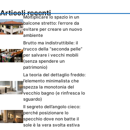
Articoli recenti
Moltiplicare lo spazio in un
balcone stretto: l’errore da
evitare per creare un nuovo
ambiente
Brutto ma indistruttibile: il
trucco della “seconda pelle”
per salvare i vecchi mobili
(senza spendere un
patrimonio)
La teoria del dettaglio freddo:
l’elemento minimalista che
spezza la monotonia del
vecchio bagno (e rinfresca lo
sguardo)
Il segreto dell’angolo cieco:
perché posizionare lo
specchio dove non batte il
sole è la vera svolta estiva