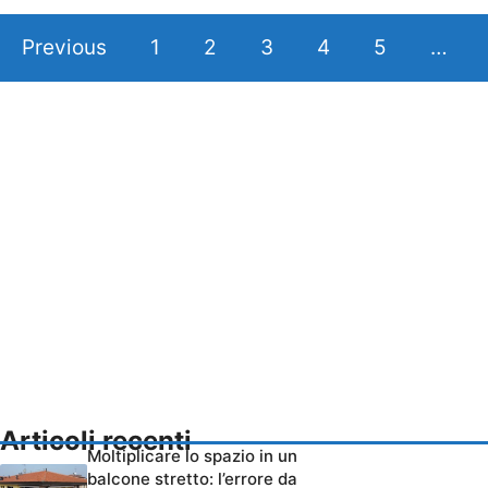
Previous
1
2
3
4
5
…
Articoli recenti
Moltiplicare lo spazio in un
balcone stretto: l’errore da