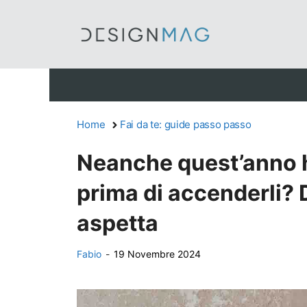
Vai
al
contenuto
Home
Fai da te: guide passo passo
Neanche quest’anno ha
prima di accenderli? 
aspetta
Fabio
-
19 Novembre 2024