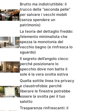
Brutto ma indistruttibile: il
trucco della “seconda pelle”
per salvare i vecchi mobili
(senza spendere un
patrimonio)
La teoria del dettaglio freddo:
l’elemento minimalista che
spezza la monotonia del
vecchio bagno (e rinfresca lo
sguardo)
Il segreto dell’angolo cieco:
perché posizionare lo
specchio dove non batte il
sole è la vera svolta estiva
Quella sottile linea tra privacy
e claustrofobia: perché
liberare le finestre potrebbe
essere la svolta per il tuo
salotto
Trasparenze rinfrescanti: il