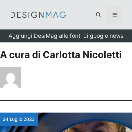
Vai
al
Menu
contenuto
Aggiungi DesiMag alle fonti di google news
A cura di Carlotta Nicoletti
24 Luglio 2023