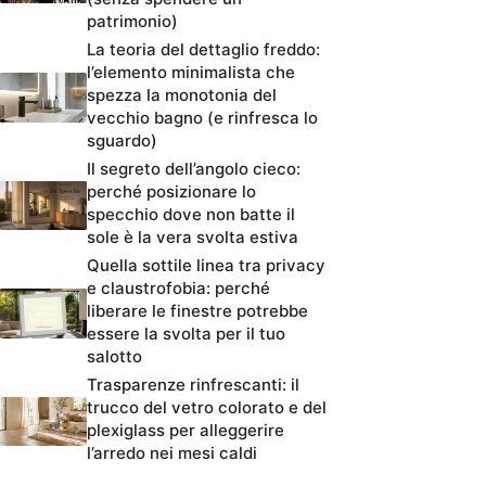
patrimonio)
La teoria del dettaglio freddo:
l’elemento minimalista che
spezza la monotonia del
vecchio bagno (e rinfresca lo
sguardo)
Il segreto dell’angolo cieco:
perché posizionare lo
specchio dove non batte il
sole è la vera svolta estiva
Quella sottile linea tra privacy
e claustrofobia: perché
liberare le finestre potrebbe
essere la svolta per il tuo
salotto
Trasparenze rinfrescanti: il
trucco del vetro colorato e del
plexiglass per alleggerire
l’arredo nei mesi caldi