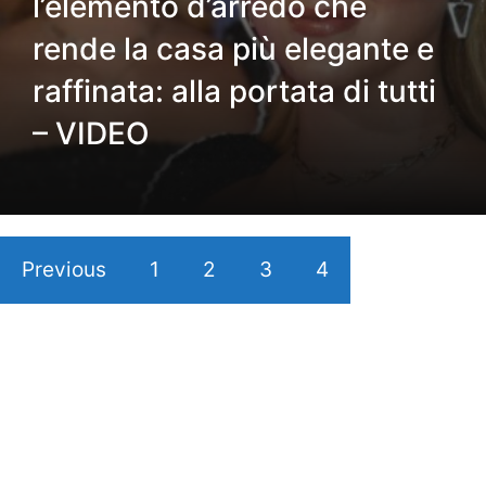
l’elemento d’arredo che
rende la casa più elegante e
raffinata: alla portata di tutti
– VIDEO
Previous
1
2
3
4