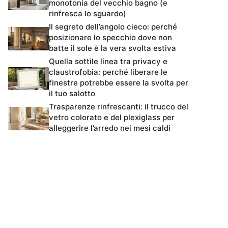
monotonia del vecchio bagno (e
rinfresca lo sguardo)
Il segreto dell’angolo cieco: perché
posizionare lo specchio dove non
batte il sole è la vera svolta estiva
Quella sottile linea tra privacy e
claustrofobia: perché liberare le
finestre potrebbe essere la svolta per
il tuo salotto
Trasparenze rinfrescanti: il trucco del
vetro colorato e del plexiglass per
alleggerire l’arredo nei mesi caldi