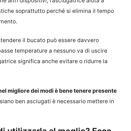
me altri dispositivi, l’asciugatrice aiuta a
iche soprattutto perché si elimina il tempo
amento.
, stendere il bucato può essere davvero
 basse temperature a nessuno va di uscire
gatrice significa anche evitare o ridurre la
i nel migliore dei modi è bene tenere presente
iti siano ben asciugati è necessario mettere in