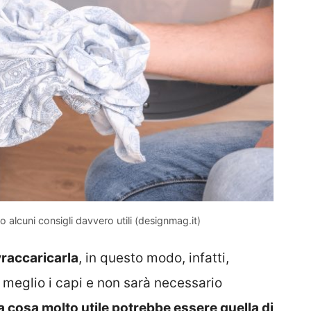
 alcuni consigli davvero utili (designmag.it)
vraccaricarla
, in questo modo, infatti,
l meglio i capi e non sarà necessario
a cosa molto utile potrebbe essere quella di