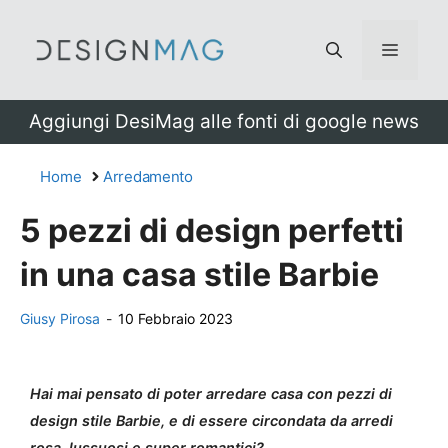
Vai
al
Menu
contenuto
Aggiungi DesiMag alle fonti di google news
Home
Arredamento
5 pezzi di design perfetti
in una casa stile Barbie
Giusy Pirosa
-
10 Febbraio 2023
Hai mai pensato di poter arredare casa con pezzi di
design stile Barbie, e di essere circondata da arredi
rosa, lussuosi e super romantici?