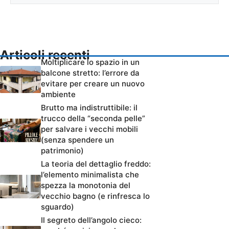
Articoli recenti
Moltiplicare lo spazio in un
balcone stretto: l’errore da
evitare per creare un nuovo
ambiente
Brutto ma indistruttibile: il
trucco della “seconda pelle”
per salvare i vecchi mobili
(senza spendere un
patrimonio)
La teoria del dettaglio freddo:
l’elemento minimalista che
spezza la monotonia del
vecchio bagno (e rinfresca lo
sguardo)
Il segreto dell’angolo cieco: