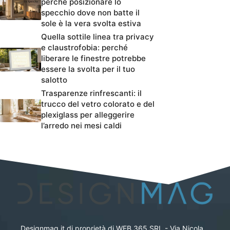
perché posizionare lo
specchio dove non batte il
sole è la vera svolta estiva
Quella sottile linea tra privacy
e claustrofobia: perché
liberare le finestre potrebbe
essere la svolta per il tuo
salotto
Trasparenze rinfrescanti: il
trucco del vetro colorato e del
plexiglass per alleggerire
l’arredo nei mesi caldi
Designmag.it di proprietà di WEB 365 SRL - Via Nicola